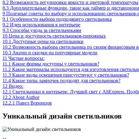
8.2
Возможность регулировки яркости и цветовой температуры
8.3
Дополнительные функции, такие как таймер и дистанционн
9
Полезные советы по выбору и использованию светильников
9.1
Особенности выбора подходящего светильника
9.2
Идеи использования в интерьере
9.3
Способы ухода за светильниками
10
Цена и доступность светильников-пирожных
10.1
Доступные цены на светильники
10.2
Возможность выбора светильника по своим финансовым 
10.3
Акции и скидки на популярные модели
11
Частые вопросы:
11.1
Какие формы доступны у светильников?
11.2
Какие материалы используются для изготовления светиль
11.3
Какие виды освещения присутствуют у светильников?
11.4
Какие типы лампочек подходят для светильников?
12
Видео:
12.1
Светильники в интерьере. Лучший свет с AliExpress. Подб
12.2
About Author
12.2.1
Павел Воронцов
Уникальный дизайн светильников