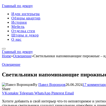
Главный по декору
Идеи интерьера
Обзоры квартир
Истории
Мебель
Отделка стен
Шторы и декор
О нас
Главный по декору
Home
»
Освещение
»
Светильники напоминающие пирожные – ид
Освещение
Светильники напоминающие пирожные 
By
Павел Воронцов
26.06.2024
17 комментар
Share
VKontakte
Telegram
WhatsApp
Pinterest
Email
Хотите добавить в свой интерьер что-то неповторимое и уютн
стильные светильники создадут уникальную атмосферу и привн