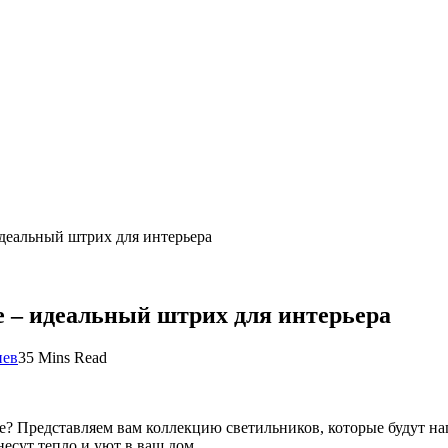
еальный штрих для интерьера
– идеальный штрих для интерьера
иев
35 Mins Read
ое? Представляем вам коллекцию светильников, которые будут 
есут тепло и уют в ваш дом.