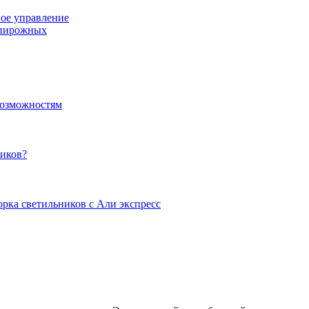
ое управление
-пирожных
возможностям
ников?
орка светильников с Али экспресс