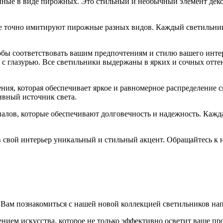
ные в виде пирожных. Это стильный и необычный элемент деко
е точно имитируют пирожные разных видов. Каждый светильник
бы соответствовать вашим предпочтениям и стилю вашего интерь
с глазурью. Все светильники выдержаны в ярких и сочных оттен
, которая обеспечивает яркое и равномерное распределение све
ивный источник света.
лов, которые обеспечивают долговечность и надежность. Кажда
в свой интерьер уникальный и стильный акцент. Обращайтесь к 
м Вам познакомиться с нашей новой коллекцией светильников 
ием искусства, которое не только эффективно осветит ваше про