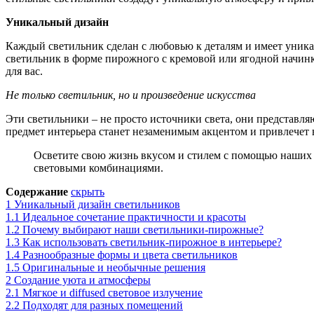
Уникальный дизайн
Каждый светильник сделан с любовью к деталям и имеет уника
светильник в форме пирожного с кремовой или ягодной начинк
для вас.
Не только светильник, но и произведение искусства
Эти светильники – не просто источники света, они представля
предмет интерьера станет незаменимым акцентом и привлечет 
Осветите свою жизнь вкусом и стилем с помощью наших 
световыми комбинациями.
Содержание
скрыть
1
Уникальный дизайн светильников
1.1
Идеальное сочетание практичности и красоты
1.2
Почему выбирают наши светильники-пирожные?
1.3
Как использовать светильник-пирожное в интерьере?
1.4
Разнообразные формы и цвета светильников
1.5
Оригинальные и необычные решения
2
Создание уюта и атмосферы
2.1
Мягкое и diffused световое излучение
2.2
Подходят для разных помещений