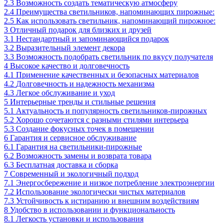
2.3
Возможность создать тематическую атмосферу
2.4
Преимущества светильников, напоминающих пирожные:
2.5
Как использовать светильник, напоминающий пирожное:
3
Отличный подарок для близких и друзей
3.1
Нестандартный и запоминающийся подарок
3.2
Выразительный элемент декора
3.3
Возможность подобрать светильник по вкусу получателя
4
Высокое качество и долговечность
4.1
Применение качественных и безопасных материалов
4.2
Долговечность и надежность механизма
4.3
Легкое обслуживание и уход
5
Интерьерные тренды и стильные решения
5.1
Актуальность и популярность светильников-пирожных
5.2
Хорошо сочетаются с разными стилями интерьера
5.3
Создание фокусных точек в помещении
6
Гарантия и сервисное обслуживание
6.1
Гарантия на светильники-пирожные
6.2
Возможность замены и возврата товара
6.3
Бесплатная доставка и сборка
7
Современный и экологичный подход
7.1
Энергосбережение и низкое потребление электроэнергии
7.2
Использование экологически чистых материалов
7.3
Устойчивость к истиранию и внешним воздействиям
8
Удобство в использовании и функциональность
8.1
Легкость установки и использования