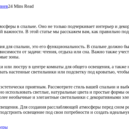
риев
24 Mins Read
феры в спальне. Оно не только подчеркивает интерьер и декор,
й важности. В этой статье мы расскажем вам, как правильно под
ия для спальни, это его функциональность. В спальне должно б
зависимости от задачи: чтения, отдыха или сна. Важно также уч
мые зоны.
и или люстру в центре комнаты для общего освещения, а также
вать настенные светильники или подсветку под кроватью, чтобы
стетически приятным. Рассмотрите стиль вашей спальни и выбе
но использовать светлые, натуральные цвета и простые формы о
олее необычные и элегантные светильники с декоративными эле
свещения. Для создания расслабляющей атмосферы перед сном р
одстроить освещение под свои потребности и создать идеальную
меры