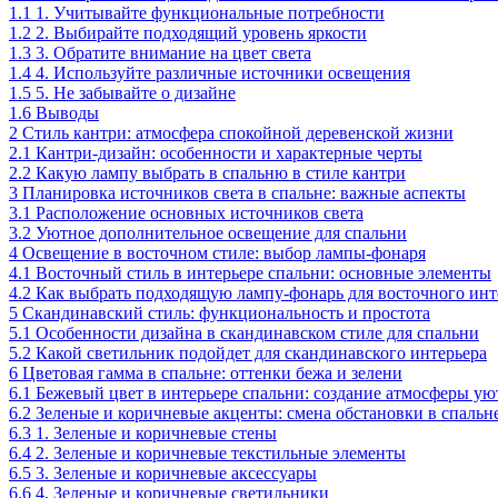
1.1
1. Учитывайте функциональные потребности
1.2
2. Выбирайте подходящий уровень яркости
1.3
3. Обратите внимание на цвет света
1.4
4. Используйте различные источники освещения
1.5
5. Не забывайте о дизайне
1.6
Выводы
2
Стиль кантри: атмосфера спокойной деревенской жизни
2.1
Кантри-дизайн: особенности и характерные черты
2.2
Какую лампу выбрать в спальню в стиле кантри
3
Планировка источников света в спальне: важные аспекты
3.1
Расположение основных источников света
3.2
Уютное дополнительное освещение для спальни
4
Освещение в восточном стиле: выбор лампы-фонаря
4.1
Восточный стиль в интерьере спальни: основные элементы
4.2
Как выбрать подходящую лампу-фонарь для восточного инт
5
Скандинавский стиль: функциональность и простота
5.1
Особенности дизайна в скандинавском стиле для спальни
5.2
Какой светильник подойдет для скандинавского интерьера
6
Цветовая гамма в спальне: оттенки бежа и зелени
6.1
Бежевый цвет в интерьере спальни: создание атмосферы ую
6.2
Зеленые и коричневые акценты: смена обстановки в спальн
6.3
1. Зеленые и коричневые стены
6.4
2. Зеленые и коричневые текстильные элементы
6.5
3. Зеленые и коричневые аксессуары
6.6
4. Зеленые и коричневые светильники