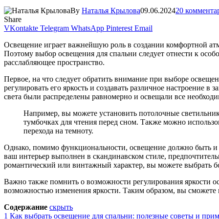
By
Наталья Крылова
09.06.2024
20 коммента
Share
VKontakte
Telegram
WhatsApp
Pinterest
Email
Освещение играет важнейшую роль в создании комфортной атмос
Поэтому выбор освещения для спальни следует отнести к особо
расслабляющее пространство.
Первое, на что следует обратить внимание при выборе освещен
регулировать его яркость и создавать различное настроение в 
света были распределены равномерно и освещали все необходи
Например, вы можете установить потолочные светильник
тумбочках для чтения перед сном. Также можно использо
перехода на темноту.
Однако, помимо функциональности, освещение должно быть и э
ваш интерьер выполнен в скандинавском стиле, предпочтитель
романтический или винтажный характер, вы можете выбрать б
Важно также помнить о возможности регулирования яркости о
возможностью изменения яркости. Таким образом, вы сможете п
Содержание
скрыть
1
Как выбрать освещение для спальни: полезные советы и при