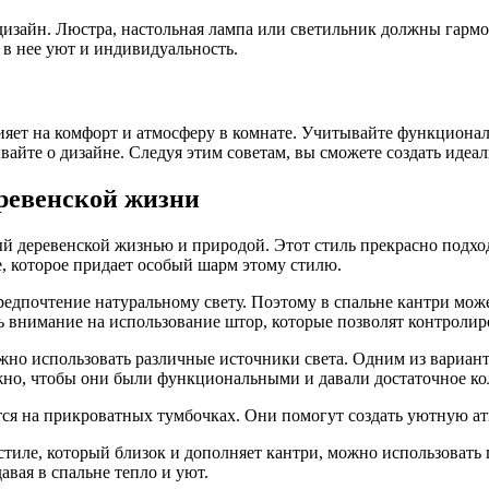
дизайн. Люстра, настольная лампа или светильник должны гарм
 в нее уют и индивидуальность.
лияет на комфорт и атмосферу в комнате. Учитывайте функциона
вайте о дизайне. Следуя этим советам, вы сможете создать идеа
ревенской жизни
й деревенской жизнью и природой. Этот стиль прекрасно подход
ие, которое придает особый шарм этому стилю.
 предпочтение натуральному свету. Поэтому в спальне кантри мо
ь внимание на использование штор, которые позволят контролир
жно использовать различные источники света. Одним из вариант
ажно, чтобы они были функциональными и давали достаточное кол
ся на прикроватных тумбочках. Они помогут создать уютную ат
стиле, который близок и дополняет кантри, можно использоват
вая в спальне тепло и уют.