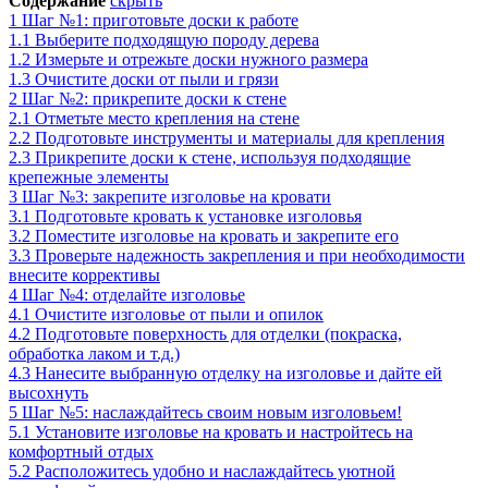
Содержание
скрыть
1
Шаг №1: приготовьте доски к работе
1.1
Выберите подходящую породу дерева
1.2
Измерьте и отрежьте доски нужного размера
1.3
Очистите доски от пыли и грязи
2
Шаг №2: прикрепите доски к стене
2.1
Отметьте место крепления на стене
2.2
Подготовьте инструменты и материалы для крепления
2.3
Прикрепите доски к стене, используя подходящие
крепежные элементы
3
Шаг №3: закрепите изголовье на кровати
3.1
Подготовьте кровать к установке изголовья
3.2
Поместите изголовье на кровать и закрепите его
3.3
Проверьте надежность закрепления и при необходимости
внесите коррективы
4
Шаг №4: отделайте изголовье
4.1
Очистите изголовье от пыли и опилок
4.2
Подготовьте поверхность для отделки (покраска,
обработка лаком и т.д.)
4.3
Нанесите выбранную отделку на изголовье и дайте ей
высохнуть
5
Шаг №5: наслаждайтесь своим новым изголовьем!
5.1
Установите изголовье на кровать и настройтесь на
комфортный отдых
5.2
Расположитесь удобно и наслаждайтесь уютной