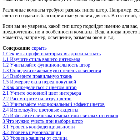
Различные комнаты требуют разных типов штор. Например, если
света и создавать благоприятные условия для сна. В гостиной,
Если вы не уверены, какой тип штор подойдет именно для вас
предпочтения, но и особенности комнаты. Ведь иногда просто 
моменты, например, освещение, размеры окон и т.д.
Содержание
скрыть
1
Секреты профи о которых вы должны знать
1.1
Изучите стиль вашего интерьера
1.2
Учитывайте функциональность штор
1.3
Определите желаемую степень освещения
1.4
Выберите правильную ткань
1.5
Измерьте окна перед покупкой
2
Как определиться с цветом штор
2.1
Учтите основной цвет интерьера
2.2
Рассмотрите палитру цветов
2.3
Учитывайте эмоциональный эффект цветов
2.4
Используйте цветовые акценты
2.5
Избегайте слишком темных или светлых оттенков
3
Что нужно учесть при выборе штор
3.1
Уровень конфиденциальности
3.2
Уровень шумоизоляции
3.3
Уровень защиты от солнца