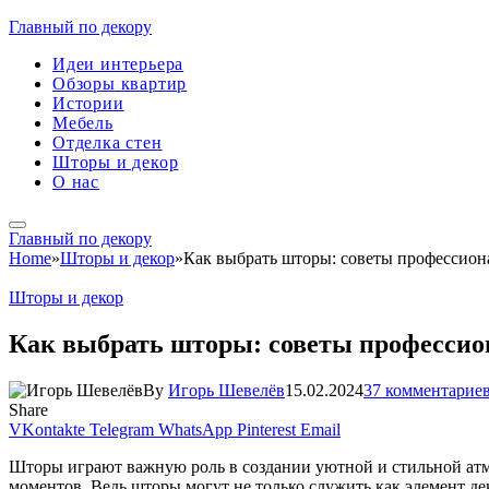
Главный по декору
Идеи интерьера
Обзоры квартир
Истории
Мебель
Отделка стен
Шторы и декор
О нас
Главный по декору
Home
»
Шторы и декор
»
Как выбрать шторы: советы профессион
Шторы и декор
Как выбрать шторы: советы профессио
By
Игорь Шевелёв
15.02.2024
37 комментарие
Share
VKontakte
Telegram
WhatsApp
Pinterest
Email
Шторы играют важную роль в создании уютной и стильной атмо
моментов. Ведь шторы могут не только служить как элемент де