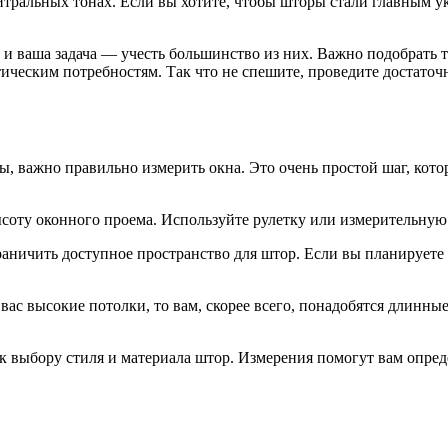
йтральных тонах. Если вы хотите, чтобы шторы стали главным у
, и ваша задача — учесть большинство из них. Важно подобрать 
тическим потребностям. Так что не спешите, проведите достаточ
ты, важно правильно измерить окна. Это очень простой шаг, ко
высоту оконного проема. Используйте рулетку или измерительную
граничить доступное пространство для штор. Если вы планирует
вас высокие потолки, то вам, скорее всего, понадобятся длинны
 к выбору стиля и материала штор. Измерения помогут вам опре