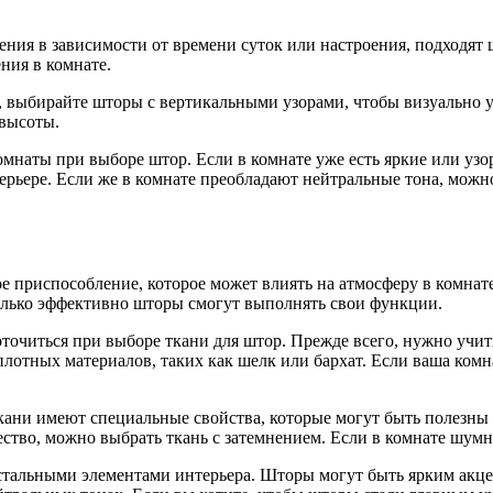
щения в зависимости от времени суток или настроения, подходя
ния в комнате.
, выбирайте шторы с вертикальными узорами, чтобы визуально у
высоты.
омнаты при выборе штор. Если в комнате уже есть яркие или уз
ерьере. Если же в комнате преобладают нейтральные тона, можн
ое приспособление, которое может влиять на атмосферу в комна
колько эффективно шторы смогут выполнять свои функции.
оточиться при выборе ткани для штор. Прежде всего, нужно учи
 плотных материалов, таких как шелк или бархат. Если ваша ком
ани имеют специальные свойства, которые могут быть полезны 
ество, можно выбрать ткань с затемнением. Если в комнате шумн
остальными элементами интерьера. Шторы могут быть ярким акце