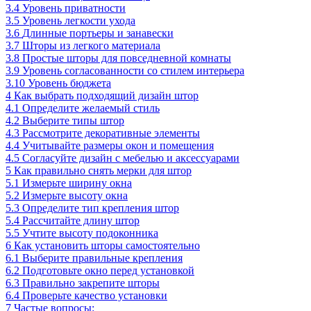
3.4
Уровень приватности
3.5
Уровень легкости ухода
3.6
Длинные портьеры и занавески
3.7
Шторы из легкого материала
3.8
Простые шторы для повседневной комнаты
3.9
Уровень согласованности со стилем интерьера
3.10
Уровень бюджета
4
Как выбрать подходящий дизайн штор
4.1
Определите желаемый стиль
4.2
Выберите типы штор
4.3
Рассмотрите декоративные элементы
4.4
Учитывайте размеры окон и помещения
4.5
Согласуйте дизайн с мебелью и аксессуарами
5
Как правильно снять мерки для штор
5.1
Измерьте ширину окна
5.2
Измерьте высоту окна
5.3
Определите тип крепления штор
5.4
Рассчитайте длину штор
5.5
Учтите высоту подоконника
6
Как установить шторы самостоятельно
6.1
Выберите правильные крепления
6.2
Подготовьте окно перед установкой
6.3
Правильно закрепите шторы
6.4
Проверьте качество установки
7
Частые вопросы: