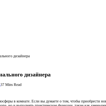
ального дизайнера
нального дизайнера
в
37 Mins Read
сферы в комнате. Если вы думаете о том, чтобы приобрести но
кора, но и выполнять практические функции, такие как уменьше