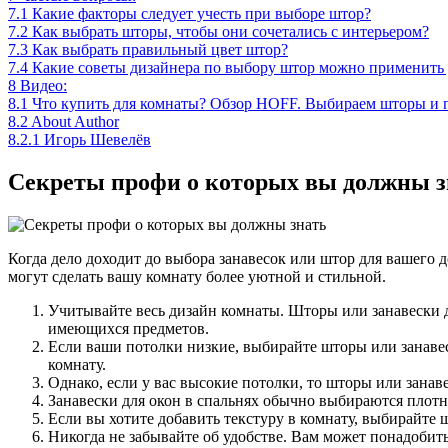
7.1
Какие факторы следует учесть при выборе штор?
7.2
Как выбрать шторы, чтобы они сочетались с интерьером?
7.3
Как выбрать правильный цвет штор?
7.4
Какие советы дизайнера по выбору штор можно применить 
8
Видео:
8.1
Что купить для комнаты? Обзор HOFF. Выбираем шторы и п
8.2
About Author
8.2.1
Игорь Шевелёв
Секреты профи о которых вы должны з
Когда дело доходит до выбора занавесок или штор для вашего д
могут сделать вашу комнату более уютной и стильной.
Учитывайте весь дизайн комнаты. Шторы или занавески 
имеющихся предметов.
Если ваши потолки низкие, выбирайте шторы или занавес
комнату.
Однако, если у вас высокие потолки, то шторы или занав
Занавески для окон в спальнях обычно выбираются плотне
Если вы хотите добавить текстуру в комнату, выбирайте 
Никогда не забывайте об удобстве. Вам может понадобит