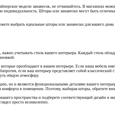
айнерские модели занавесок, не отчаивайтесь. В магазинах мож
ою индивидуальность. Шторы или занавески могут быть отличны
ожете выбрать идеальные шторы или занавески для вашего дома 
, важно учитывать стиль вашего интерьера. Каждый стиль облад
ановкой.
, которые преобладают в вашем интерьере. Если ваша мебель им
апротив, если ваш интерьер представляет собой классический 
нуть общую атмосферу.
ию, но и являются функциональными деталями вашего интерьер
и комфорта в помещении. Поэтому, выбирая шторы, обратите вни
ь вашего пространства и подберите соответствующий дизайн и м
глядел просто великолепно.