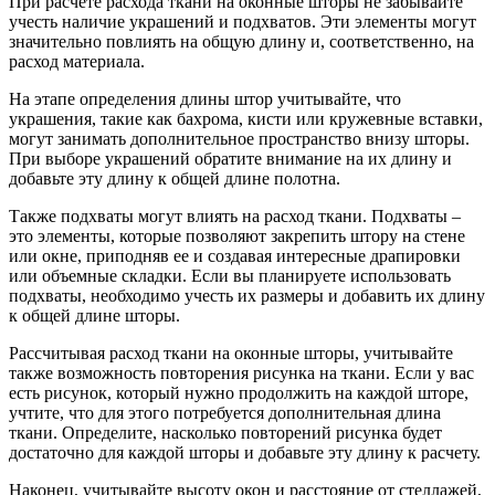
При расчете расхода ткани на оконные шторы не забывайте
учесть наличие украшений и подхватов. Эти элементы могут
значительно повлиять на общую длину и, соответственно, на
расход материала.
На этапе определения длины штор учитывайте, что
украшения, такие как бахрома, кисти или кружевные вставки,
могут занимать дополнительное пространство внизу шторы.
При выборе украшений обратите внимание на их длину и
добавьте эту длину к общей длине полотна.
Также подхваты могут влиять на расход ткани. Подхваты –
это элементы, которые позволяют закрепить штору на стене
или окне, приподняв ее и создавая интересные драпировки
или объемные складки. Если вы планируете использовать
подхваты, необходимо учесть их размеры и добавить их длину
к общей длине шторы.
Рассчитывая расход ткани на оконные шторы, учитывайте
также возможность повторения рисунка на ткани. Если у вас
есть рисунок, который нужно продолжить на каждой шторе,
учтите, что для этого потребуется дополнительная длина
ткани. Определите, насколько повторений рисунка будет
достаточно для каждой шторы и добавьте эту длину к расчету.
Наконец, учитывайте высоту окон и расстояние от стеллажей,