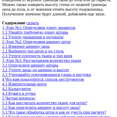
Можно также измерить высоту стены от нижней границы
окна до пола, и от значения отнять высоту подоконника.
Полученное значение будет длиной, добавляем еще запас.
Содержание
скрыть
1
Этап №1: Определяем длину занавесок
1.1
Узнайте требуемую длину шторы
1.2
Учтите украшения и подхваты
2
Этап №2: Определяем ширину штор
2.1
Измерьте ширину окна
2.2
Выберите тип штор и их стиль
2.3
Учтите плотность ткани и тип кроя
3
Этап №3: Рассчитываем количество ткани
3.1
Определите ширину шторы
3.2
Учтите запас по ширине и высоте
3.3
Учитывайте повторяющиеся узоры и рисунки
4
Что вам понадобится: список инструментов
4.1
Измерительная лента
4.2
Калькулятор
4.3
Бумага и ручка
5
Частые вопросы:
5.1
Как рассчитать количество ткани для штор?
5.2
Как определить ширину и высоту окна?
5.3
Что такое обработка штор и как ее учесть при расчете?
5.4
Какой запас на швы следует добавить при расчете ткани