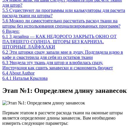
для штор?
5.5
Существуют ли программы или калькуляторы для расчета
расхода ткани на шторы?
5.6
Можно ли самостоятельно рассчитать расход ткани на
шторы без использования специализированных программ?
6
Видео:
6.1
3 дизайна — КАК НЕДОРОГО ЗАКРЫТЬ ОКНО ОТ
ПАЛЯЩЕГО СОЛНЦА. ШТОРЫ БЕЗ КАРНИЗА.
ШТОРНЫЕ ЛАЙФХАКИ
6.2
Эти шторки сразу запали мне в душу. Подглядела идею в
кафе и смастерила для себя из остатков ткани
6.3
Увидела эту ткань для штор и влюбилась сразу.
Инструкция как сшить занавески и сэкономить бюджет
6.4
About Author
6.4.1
Наталья Крылова
Этап №1: Определяем длину занавесок
Первым этапом в рассчете расхода ткани на оконные шторы
является определение длины занавесок. Вам необходимо
измерить следующие параметры: