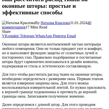
оконные шторы: простые и
эффективные способы
By
Наталья Крылова
31.01.2024
40
комментариев
17 Mins Read
Share
VKontakte
Telegram
WhatsApp
Pinterest
Email
Оконные шторы являются неотъемлемой частью интерьера
любого помещения. Они не только придают уют и комфорт,
но и выполняют функцию защиты от солнечных лучей и
посторонних глаз. Правильно подобранные и посчитанные
шторы будут гармонично вписываться в дизайн комнаты,
подчеркивая ее стиль и эстетическую составляющую.
Для того чтобы рассчитать расход ткани на оконные шторы,
необходимо определиться с размерами окна. Первым этапом
является измерение ширины окна. Для этого можна
воспользоваться измерительной лентой. Ее нужно приложить
к верхней границе подоконника и протянуть до верхней
границы окна. Записываем полученное значение.
Далее определимся с длиной штор. Для этого проводим
измерения от верхней границы окна до пола или до паркета.