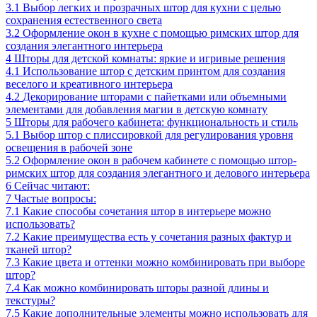
3.1
Выбор легких и прозрачных штор для кухни с целью
сохранения естественного света
3.2
Оформление окон в кухне с помощью римских штор для
создания элегантного интерьера
4
Шторы для детской комнаты: яркие и игривые решения
4.1
Использование штор с детским принтом для создания
веселого и креативного интерьера
4.2
Декорирование шторами с пайетками или объемными
элементами для добавления магии в детскую комнату
5
Шторы для рабочего кабинета: функциональность и стиль
5.1
Выбор штор с плиссировкой для регулирования уровня
освещения в рабочей зоне
5.2
Оформление окон в рабочем кабинете с помощью штор-
римских штор для создания элегантного и делового интерьера
6
Сейчас читают:
7
Частые вопросы:
7.1
Какие способы сочетания штор в интерьере можно
использовать?
7.2
Какие преимущества есть у сочетания разных фактур и
тканей штор?
7.3
Какие цвета и оттенки можно комбинировать при выборе
штор?
7.4
Как можно комбинировать шторы разной длины и
текстуры?
7.5
Какие дополнительные элементы можно использовать для