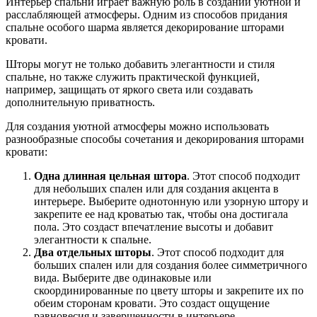
Интерьер спальни играет важную роль в создании уютной и
расслабляющей атмосферы. Одним из способов придания
спальне особого шарма является декорирование шторами
кровати.
Шторы могут не только добавить элегантности и стиля
спальне, но также служить практической функцией,
например, защищать от яркого света или создавать
дополнительную приватность.
Для создания уютной атмосферы можно использовать
разнообразные способы сочетания и декорирования шторами
кровати:
Одна длинная цельная штора
. Этот способ подходит
для небольших спален или для создания акцента в
интерьере. Выберите однотонную или узорную штору и
закрепите ее над кроватью так, чтобы она достигала
пола. Это создаст впечатление высоты и добавит
элегантности к спальне.
Два отдельных шторы
. Этот способ подходит для
больших спален или для создания более симметричного
вида. Выберите две одинаковые или
скоординированные по цвету шторы и закрепите их по
обеим сторонам кровати. Это создаст ощущение
равновесия и завершенности в интерьере.