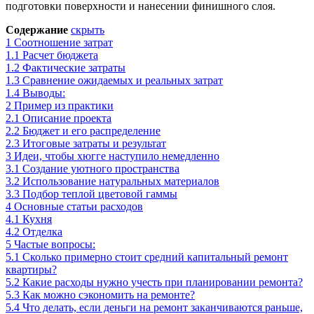
подготовки поверхности и нанесении финишного слоя.
Содержание
скрыть
1
Соотношение затрат
1.1
Расчет бюджета
1.2
Фактические затраты
1.3
Сравнение ожидаемых и реальных затрат
1.4
Выводы:
2
Пример из практики
2.1
Описание проекта
2.2
Бюджет и его распределение
2.3
Итоговые затраты и результат
3
Идеи, чтобы хюгге наступило немедленно
3.1
Создание уютного пространства
3.2
Использование натуральных материалов
3.3
Подбор теплой цветовой гаммы
4
Основные статьи расходов
4.1
Кухня
4.2
Отделка
5
Частые вопросы:
5.1
Сколько примерно стоит средний капитальный ремонт
квартиры?
5.2
Какие расходы нужно учесть при планировании ремонта?
5.3
Как можно сэкономить на ремонте?
5.4
Что делать, если деньги на ремонт заканчиваются раньше,