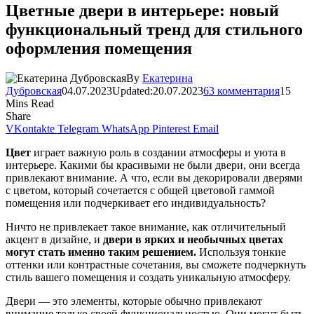
Цветные двери в интерьере: новый
функциональный тренд для стильного
оформления помещения
By
Екатерина
Дубровская
04.07.2023
Updated:
20.07.2023
63 комментария
15
Mins Read
Share
VKontakte
Telegram
WhatsApp
Pinterest
Email
Цвет
играет важную роль в создании атмосферы и уюта в
интерьере. Какими бы красивыми не были двери, они всегда
привлекают внимание. А что, если вы декорировали дверями
с цветом, который сочетается с общей цветовой гаммой
помещения или подчеркивает его индивидуальность?
Ничто не привлекает такое внимание, как отличительный
акцент в дизайне, и
двери в ярких и необычных цветах
могут стать именно таким решением.
Используя тонкие
оттенки или контрастные сочетания, вы сможете подчеркнуть
стиль вашего помещения и создать уникальную атмосферу.
Двери — это элементы, которые обычно привлекают
внимание только своей функциональностью. Они могут быть