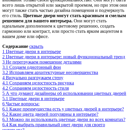
всего лишь открытой или закрытой проемом, но при этом они
могут также стать частью дизайна помещения и подчеркнуть
его стиль.
Цветные двери могут стать красивым и смелым
решением для вашего интерьера.
Они могут стать
идеальным дополнением к цветовому решению, создать
гармонию или контраст, или просто стать ярким акцентом в
вашем доме или офисе.
Содержание
скрыть
1
Цветные двери в интерьере
2
Цветные двери в интерьере: новый функциональный тренд
3
Не перегружаем помещение деталями
3.1
Создаем однотонный фон
3.2
Исправляем архитектурные несовершенства
4
Визуально разгружаем стену
4.1
Сохраняем целостность рисунка
4.2
Сохраняем целостность стиля
5
А что думают дизайнеры об использовании цветных дверей
5.1
Цветные двери в интерьере
6
Частые вопросы:
6.1
Какие преимущества есть у цветных дверей в интерьере?
6.2
Какие цвета дверей популярны в интерьере?
6.3
Можно ли использовать цветные двери во всех комнатах?
6.4
Как выбрать правильный цвет двери для своего
интерьера?