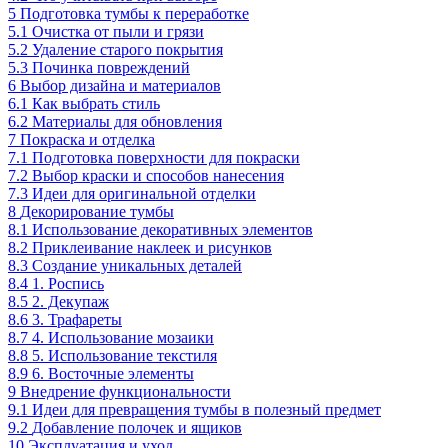
5
Подготовка тумбы к переработке
5.1
Очистка от пыли и грязи
5.2
Удаление старого покрытия
5.3
Починка повреждений
6
Выбор дизайна и материалов
6.1
Как выбрать стиль
6.2
Материалы для обновления
7
Покраска и отделка
7.1
Подготовка поверхности для покраски
7.2
Выбор краски и способов нанесения
7.3
Идеи для оригинальной отделки
8
Декорирование тумбы
8.1
Использование декоративных элементов
8.2
Приклеивание наклеек и рисунков
8.3
Создание уникальных деталей
8.4
1. Роспись
8.5
2. Декупаж
8.6
3. Трафареты
8.7
4. Использование мозаики
8.8
5. Использование текстиля
8.9
6. Восточные элементы
9
Внедрение функциональности
9.1
Идеи для превращения тумбы в полезный предмет
9.2
Добавление полочек и ящиков
10
Эксплуатация и уход