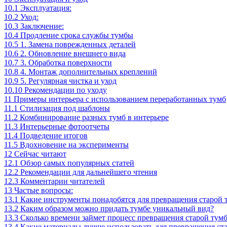
10.1
Эксплуатация:
10.2
Уход:
10.3
Заключение:
10.4
Продление срока службы тумбы
10.5
1. Замена поврежденных деталей
10.6
2. Обновление внешнего вида
10.7
3. Обработка поверхности
10.8
4. Монтаж дополнительных креплений
10.9
5. Регулярная чистка и уход
10.10
Рекомендации по уходу
11
Примеры интерьера с использованием переработанных тумб
11.1
Стилизация под шаблоны
11.2
Комбинирование разных тумб в интерьере
11.3
Интерьерные фотоотчеты
11.4
Подведение итогов
11.5
Вдохновение на эксперименты
12
Сейчас читают
12.1
Обзор самых популярных статей
12.2
Рекомендации для дальнейшего чтения
12.3
Комментарии читателей
13
Частые вопросы:
13.1
Какие инструменты понадобятся для превращения старой 
13.2
Каким образом можно придать тумбе уникальный вид?
13.3
Сколько времени займет процесс превращения старой тум
13.4
Какие материалы лучше использовать для превращения ст