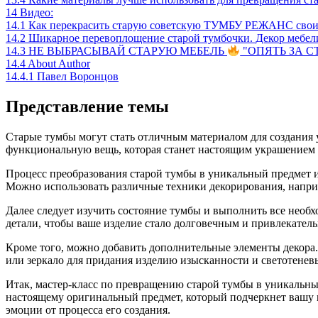
14
Видео:
14.1
Как перекрасить старую советскую ТУМБУ РЕЖАНС свои
14.2
Шикарное перевоплощение старой тумбочки. Декор мебели
14.3
НЕ ВЫБРАСЫВАЙ СТАРУЮ МЕБЕЛЬ
"ОПЯТЬ ЗА СТ
14.4
About Author
14.4.1
Павел Воронцов
Представление темы
Старые тумбы могут стать отличным материалом для создания 
функциональную вещь, которая станет настоящим украшением 
Процесс преобразования старой тумбы в уникальный предмет и
Можно использовать различные техники декорирования, напри
Далее следует изучить состояние тумбы и выполнить все необ
детали, чтобы ваше изделие стало долговечным и привлекател
Кроме того, можно добавить дополнительные элементы декора.
или зеркало для придания изделию изысканности и светотенев
Итак, мастер-класс по превращению старой тумбы в уникальны
настоящему оригинальный предмет, который подчеркнет вашу и
эмоции от процесса его создания.