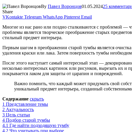
By
Павел Воронцов
01.05.2024
25 комментар
Share
VKontakte
Telegram
WhatsApp
Pinterest
Email
Многие из нас рано или поздно сталкиваются с проблемой — ч
проблемы является творческое преображение старых предметов
стильный предмет интерьера.
Первым шагом в преображении старой тумбы является очистка 
удаления краски или лака. Затем поверхность тумбы необходим
После этого наступает самый интересный этап — декорирован
несколько интересных картинок или рисунков, вырезать их и 
покрывается лаком для защиты от царапин и повреждений.
Важно помнить, что каждый может придумать свой собст
уникальный предмет интерьера, созданный собственными 
Содержание
скрыть
1
Представление темы
2
Актуальность
3
Цель статьи
4
Подбор старой тумбы
4.1
Где найти подходящую тумбу
4.2
Что учитывать при выборе