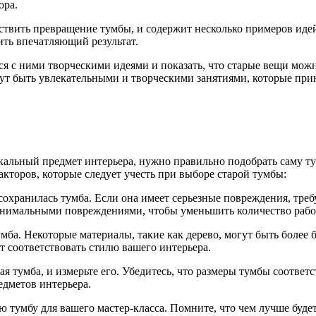
ора.
ствить превращение тумбы, и содержит несколько примеров идей
ить впечатляющий результат.
ься с ними творческими идеями и показать, что старые вещи мо
гут быть увлекательными и творческими занятиями, которые прин
альный предмет интерьера, нужно правильно подобрать саму тумб
акторов, которые следует учесть при выборе старой тумбы:
сохранилась тумба. Если она имеет серьезные повреждения, тр
инимальными повреждениями, чтобы уменьшить количество работ
умба. Некоторые материалы, такие как дерево, могут быть более
т соответствовать стилю вашего интерьера.
ая тумба, и измерьте его. Убедитесь, что размеры тумбы соответс
едметов интерьера.
тумбу для вашего мастер-класса. Помните, что чем лучше будет 