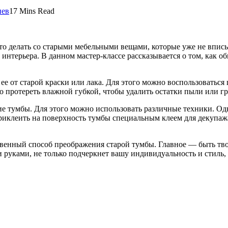
иев
17 Mins Read
то делать со старыми мебельными вещами, которые уже не впис
 интерьера. В данном мастер-классе рассказывается о том, как 
ее от старой краски или лака. Для этого можно воспользоватьс
о протереть влажной губкой, чтобы удалить остатки пыли или гр
ие тумбы. Для этого можно использовать различные техники. О
приклеить на поверхность тумбы специальным клеем для декупажа
венный способ преображения старой тумбы. Главное — быть тво
руками, не только подчеркнет вашу индивидуальность и стиль, 