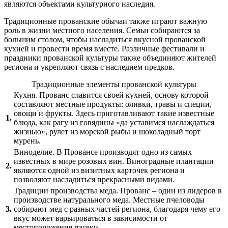
являются объектами культурного наследия.
Традиционные прованские обычаи также играют важную
роль в жизни местного населения. Семьи собираются за
большим столом, чтобы насладиться вкусной прованской
кухней и провести время вместе. Различные фестивали и
праздники прованской культуры также объединяют жителей
региона и укрепляют связь с наследием предков.
Традиционные элементы прованской культуры
Кухня. Прованс славится своей кухней, основу которой
составляют местные продукты: оливки, травы и специи,
овощи и фрукты. Здесь приготавливают такие известные
1.
блюда, как рагу из говядины «да уставимся наслаждаться
жизнью», рулет из морской рыбы и шоколадный торт
мурень.
Виноделие. В Провансе производят одно из самых
известных в мире розовых вин. Виноградные плантации
2.
являются одной из визитных карточек региона и
позволяют насладиться прекрасными видами.
Традиции производства меда. Прованс – один из лидеров в
производстве натурального меда. Местные пчеловоды
3.
собирают мед с разных частей региона, благодаря чему его
вкус может варьироваться в зависимости от
местоположения пасеки.