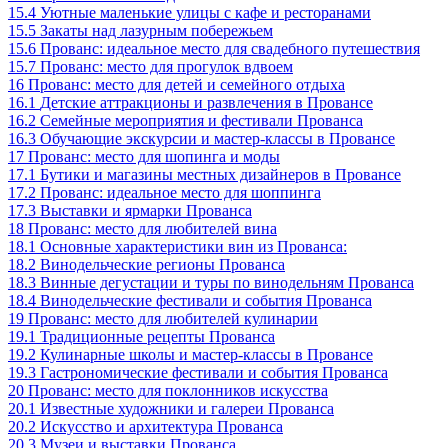
15.4
Уютные маленькие улицы с кафе и ресторанами
15.5
Закаты над лазурным побережьем
15.6
Прованс: идеальное место для свадебного путешествия
15.7
Прованс: место для прогулок вдвоем
16
Прованс: место для детей и семейного отдыха
16.1
Детские аттракционы и развлечения в Провансе
16.2
Семейные мероприятия и фестивали Прованса
16.3
Обучающие экскурсии и мастер-классы в Провансе
17
Прованс: место для шопинга и моды
17.1
Бутики и магазины местных дизайнеров в Провансе
17.2
Прованс: идеальное место для шоппинга
17.3
Выставки и ярмарки Прованса
18
Прованс: место для любителей вина
18.1
Основные характеристики вин из Прованса:
18.2
Винодельческие регионы Прованса
18.3
Винные дегустации и туры по винодельням Прованса
18.4
Винодельческие фестивали и события Прованса
19
Прованс: место для любителей кулинарии
19.1
Традиционные рецепты Прованса
19.2
Кулинарные школы и мастер-классы в Провансе
19.3
Гастрономические фестивали и события Прованса
20
Прованс: место для поклонников искусства
20.1
Известные художники и галереи Прованса
20.2
Искусство и архитектура Прованса
20.3
Музеи и выставки Прованса