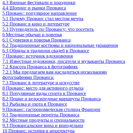
4.3
Винные фестивали и праздники
4.4
Шопинг и рынки Прованса
5
Прованс: популярное направление
5.1
Почему Прованс стал местом мечты
5.2
Прованс в кино и литературе
5.3
Путеводитель по Провансу: что посетить
6
Местные обычаи и поверья
6.1
Суеверия и поверья Прованса
6.2
Традиционные костюмы и национальные украшения
6.3
Обряды и традиции свадеб в Провансе
7
Прованс: источник вдохновения
7.1
Известные художники, писатели и музыканты Прованса
7.2
Красота Прованса в фотографиях
7.2.1
Мы предлагаем вам насладиться несколькими
фотографиями Прованса:
7.3
Прованс в литературе и искусстве
8
Прованс: место для активного отдыха
8.1
Популярные виды спорта в Провансе
8.2
Пешие и велосипедные маршруты Прованса
8.3
Рыбалка и охота в Провансе
9
Прованс: гастрономическая столица Франции
9.1
Традиционные рецепты Прованса
9.2
Местные продукты и специальности
9.3
Провансальские вина и винодельни
10
Прованс: история и архитектура