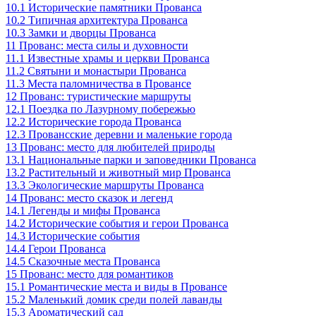
10.1
Исторические памятники Прованса
10.2
Типичная архитектура Прованса
10.3
Замки и дворцы Прованса
11
Прованс: места силы и духовности
11.1
Известные храмы и церкви Прованса
11.2
Святыни и монастыри Прованса
11.3
Места паломничества в Провансе
12
Прованс: туристические маршруты
12.1
Поездка по Лазурному побережью
12.2
Исторические города Прованса
12.3
Провансские деревни и маленькие города
13
Прованс: место для любителей природы
13.1
Национальные парки и заповедники Прованса
13.2
Растительный и животный мир Прованса
13.3
Экологические маршруты Прованса
14
Прованс: место сказок и легенд
14.1
Легенды и мифы Прованса
14.2
Исторические события и герои Прованса
14.3
Исторические события
14.4
Герои Прованса
14.5
Сказочные места Прованса
15
Прованс: место для романтиков
15.1
Романтические места и виды в Провансе
15.2
Маленький домик среди полей лаванды
15.3
Ароматический сад