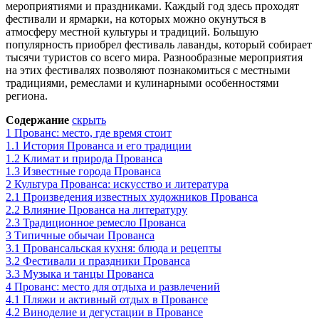
мероприятиями и праздниками. Каждый год здесь проходят
фестивали и ярмарки, на которых можно окунуться в
атмосферу местной культуры и традиций. Большую
популярность приобрел фестиваль лаванды, который собирает
тысячи туристов со всего мира. Разнообразные мероприятия
на этих фестивалях позволяют познакомиться с местными
традициями, ремеслами и кулинарными особенностями
региона.
Содержание
скрыть
1
Прованс: место, где время стоит
1.1
История Прованса и его традиции
1.2
Климат и природа Прованса
1.3
Известные города Прованса
2
Культура Прованса: искусство и литература
2.1
Произведения известных художников Прованса
2.2
Влияние Прованса на литературу
2.3
Традиционное ремесло Прованса
3
Типичные обычаи Прованса
3.1
Провансальская кухня: блюда и рецепты
3.2
Фестивали и праздники Прованса
3.3
Музыка и танцы Прованса
4
Прованс: место для отдыха и развлечений
4.1
Пляжи и активный отдых в Провансе
4.2
Виноделие и дегустации в Провансе