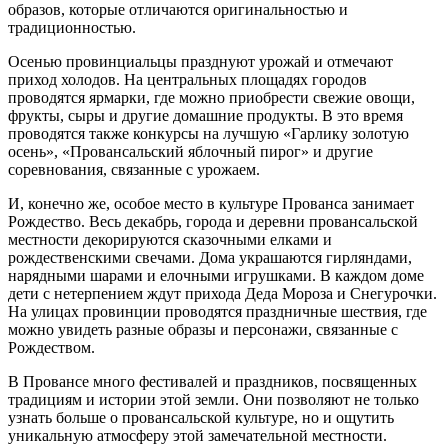
образов, которые отличаются оригинальностью и
традиционностью.
Осенью провинциальцы празднуют урожай и отмечают
приход холодов. На центральных площадях городов
проводятся ярмарки, где можно приобрести свежие овощи,
фрукты, сыры и другие домашние продукты. В это время
проводятся также конкурсы на лучшую «Гарлику золотую
осень», «Провансальский яблочный пирог» и другие
соревнования, связанные с урожаем.
И, конечно же, особое место в культуре Прованса занимает
Рождество. Весь декабрь, города и деревни провансальской
местности декорируются сказочными елками и
рождественскими свечами. Дома украшаются гирляндами,
нарядными шарами и елочными игрушками. В каждом доме
дети с нетерпением ждут прихода Деда Мороза и Снегурочки.
На улицах провинции проводятся праздничные шествия, где
можно увидеть разные образы и персонажи, связанные с
Рождеством.
В Провансе много фестивалей и праздников, посвященных
традициям и истории этой земли. Они позволяют не только
узнать больше о провансальской культуре, но и ощутить
уникальную атмосферу этой замечательной местности.