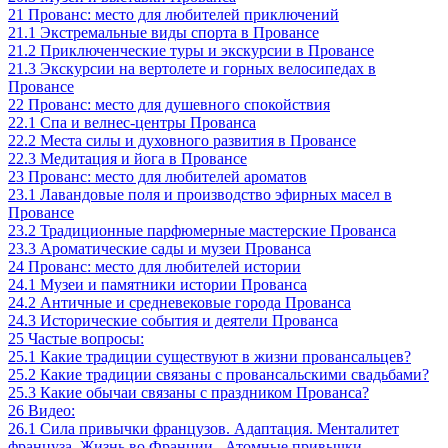
21
Прованс: место для любителей приключений
21.1
Экстремальные виды спорта в Провансе
21.2
Приключенческие туры и экскурсии в Провансе
21.3
Экскурсии на вертолете и горных велосипедах в
Провансе
22
Прованс: место для душевного спокойствия
22.1
Спа и велнес-центры Прованса
22.2
Места силы и духовного развития в Провансе
22.3
Медитация и йога в Провансе
23
Прованс: место для любителей ароматов
23.1
Лавандовые поля и производство эфирных масел в
Провансе
23.2
Традиционные парфюмерные мастерские Прованса
23.3
Ароматические сады и музеи Прованса
24
Прованс: место для любителей истории
24.1
Музеи и памятники истории Прованса
24.2
Античные и средневековые города Прованса
24.3
Исторические события и деятели Прованса
25
Частые вопросы:
25.1
Какие традиции существуют в жизни провансальцев?
25.2
Какие традиции связаны с провансальскими свадьбами?
25.3
Какие обычаи связаны с праздником Прованса?
26
Видео:
26.1
Сила привычки французов. Адаптация. Менталитет
француза. Жизнь во Франции . Атомные привычки.