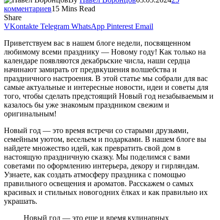
комментариев
15 Mins Read
Share
VKontakte
Telegram
WhatsApp
Pinterest
Email
Приветствуем вас в нашем блоге недели, посвященном
любимому всеми празднику — Новому году! Как только на
календаре появляются декабрьские числа, наши сердца
начинают замирать от предвкушения волшебства и
праздничного настроения. В этой статье мы собрали для вас
самые актуальные и интересные новости, идеи и советы для
того, чтобы сделать предстоящий Новый год незабываемым и
казалось бы уже знакомым праздником свежим и
оригинальным!
Новый год — это время встречи со старыми друзьями,
семейным уютом, весельем и подарками. В нашем блоге вы
найдете множество идей, как превратить свой дом в
настоящую праздничную сказку. Мы поделимся с вами
советами по оформлению интерьера, декору и гирляндам.
Узнаете, как создать атмосферу праздника с помощью
правильного освещения и ароматов. Расскажем о самых
красивых и стильных новогодних ёлках и как правильно их
украшать.
Новый год — это еще и время кулинарных