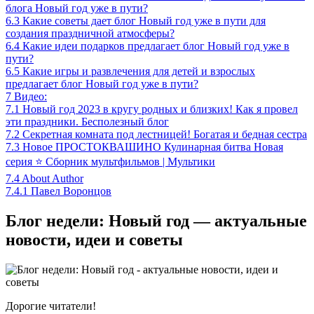
блога Новый год уже в пути?
6.3
Какие советы дает блог Новый год уже в пути для
создания праздничной атмосферы?
6.4
Какие идеи подарков предлагает блог Новый год уже в
пути?
6.5
Какие игры и развлечения для детей и взрослых
предлагает блог Новый год уже в пути?
7
Видео:
7.1
Новый год 2023 в кругу родных и близких! Как я провел
эти праздники. Бесполезный блог
7.2
Секретная комната под лестницей! Богатая и бедная сестра
7.3
Новое ПРОСТОКВАШИНО Кулинарная битва Новая
серия ⭐ Сборник мультфильмов | Мультики
7.4
About Author
7.4.1
Павел Воронцов
Блог недели: Новый год — актуальные
новости, идеи и советы
Дорогие читатели!