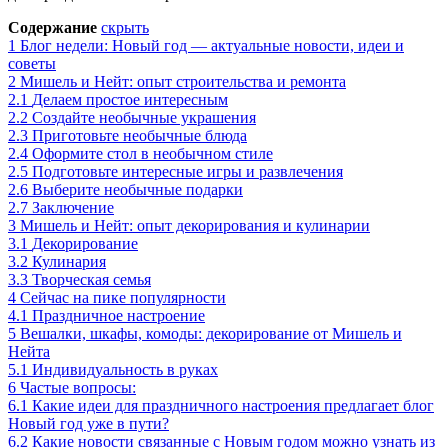
Содержание
скрыть
1
Блог недели: Новый год — актуальные новости, идеи и
советы
2
Мишель и Нейт: опыт строительства и ремонта
2.1
Делаем простое интересным
2.2
Создайте необычные украшения
2.3
Приготовьте необычные блюда
2.4
Оформите стол в необычном стиле
2.5
Подготовьте интересные игры и развлечения
2.6
Выберите необычные подарки
2.7
Заключение
3
Мишель и Нейт: опыт декорирования и кулинарии
3.1
Декорирование
3.2
Кулинария
3.3
Творческая семья
4
Сейчас на пике популярности
4.1
Праздничное настроение
5
Вешалки, шкафы, комоды: декорирование от Мишель и
Нейта
5.1
Индивидуальность в руках
6
Частые вопросы:
6.1
Какие идеи для праздничного настроения предлагает блог
Новый год уже в пути?
6.2
Какие новости связанные с Новым годом можно узнать из