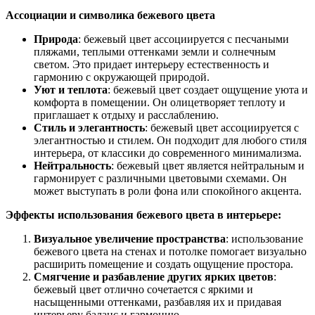
Ассоциации и символика бежевого цвета
Природа
: бежевый цвет ассоциируется с песчаными
пляжами, теплыми оттенками земли и солнечным
светом. Это придает интерьеру естественность и
гармонию с окружающей природой.
Уют и теплота
: бежевый цвет создает ощущение уюта и
комфорта в помещении. Он олицетворяет теплоту и
приглашает к отдыху и расслаблению.
Стиль и элегантность
: бежевый цвет ассоциируется с
элегантностью и стилем. Он подходит для любого стиля
интерьера, от классики до современного минимализма.
Нейтральность
: бежевый цвет является нейтральным и
гармонирует с различными цветовыми схемами. Он
может выступать в роли фона или спокойного акцента.
Эффекты использования бежевого цвета в интерьере:
Визуальное увеличение пространства
: использование
бежевого цвета на стенах и потолке помогает визуально
расширить помещение и создать ощущение простора.
Смягчение и разбавление других ярких цветов
:
бежевый цвет отлично сочетается с яркими и
насыщенными оттенками, разбавляя их и придавая
интерьеру баланс и гармонию.