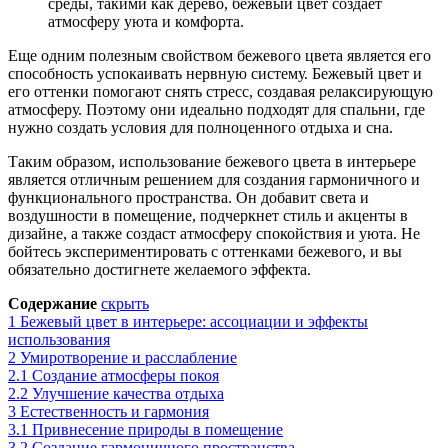
среды, такими как дерево, бежевый цвет создает
атмосферу уюта и комфорта.
Еще одним полезным свойством бежевого цвета является его
способность успокаивать нервную систему. Бежевый цвет и
его оттенки помогают снять стресс, создавая релаксирующую
атмосферу. Поэтому они идеально подходят для спальни, где
нужно создать условия для полноценного отдыха и сна.
Таким образом, использование бежевого цвета в интерьере
является отличным решением для создания гармоничного и
функционального пространства. Он добавит света и
воздушности в помещение, подчеркнет стиль и акценты в
дизайне, а также создаст атмосферу спокойствия и уюта. Не
бойтесь экспериментировать с оттенками бежевого, и вы
обязательно достигнете желаемого эффекта.
Содержание
скрыть
1
Бежевый цвет в интерьере: ассоциации и эффекты
использования
2
Умиротворение и расслабление
2.1
Создание атмосферы покоя
2.2
Улучшение качества отдыха
3
Естественность и гармония
3.1
Привнесение природы в помещение
3.2
Создание гармоничного пространства