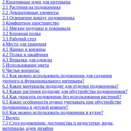
2
Креативные идеи для интерьера
2.1
Растения на подоконнике
2.2
Декоративные элементы
2.3
Освещение вокруг подоконника
3
Комфортное пространство
3.1
Мягкие подушки и покрывала
3.2
Книжная полка
3.3
Рабочий стол
4
Место для хранения
4.1
Ящики и корзины
4.2
Полки и шкафчики
4.3
Вешалки для одежды
5
Использование цвета
6
Частые вопросы:
6.1
Как можно использовать подоконник для создания
уютного и функционального интерьера?
6.2
Какие материалы подходят для отделки подоконника?
6.3
Какие растения подходят для обустройства подоконников?
6.4
Как украсить подоконник без использования растений?
6.5
Какие особенности нужно учитывать при обустройстве
подоконника в детской комнате?
6.6
Как можно использовать подоконник в кухне?
7
Видео:
7.1
Стол-подоконник: достоинства и недостатки, виды,
материалы, идеи дизайна