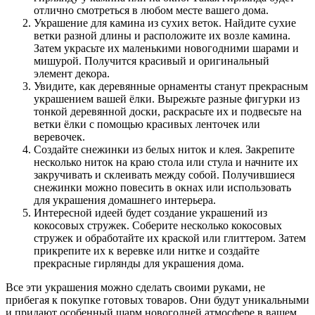
отлично смотреться в любом месте вашего дома.
Украшение для камина из сухих веток. Найдите сухие
ветки разной длины и расположите их возле камина.
Затем украсьте их маленькими новогодними шарами и
мишурой. Получится красивый и оригинальный
элемент декора.
Увидите, как деревянные орнаменты станут прекрасным
украшением вашей ёлки. Вырежьте разные фигурки из
тонкой деревянной доски, раскрасьте их и подвесьте на
ветки ёлки с помощью красивых ленточек или
веревочек.
Создайте снежинки из белых ниток и клея. Закрепите
несколько ниток на краю стола или стула и начните их
закручивать и склеивать между собой. Получившиеся
снежинки можно повесить в окнах или использовать
для украшения домашнего интерьера.
Интересной идеей будет создание украшений из
кокосовых стружек. Соберите несколько кокосовых
стружек и обработайте их краской или глиттером. Затем
прикрепите их к веревке или нитке и создайте
прекрасные гирлянды для украшения дома.
Все эти украшения можно сделать своими руками, не
прибегая к покупке готовых товаров. Они будут уникальными
и придают особенный шарм новогодней атмосфере в вашем