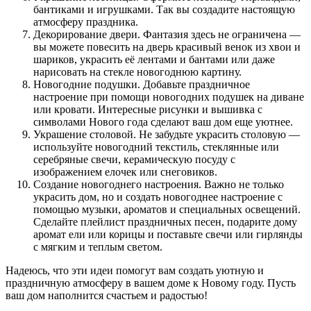
бантиками и игрушками. Так вы создадите настоящую
атмосферу праздника.
Декорирование двери. Фантазия здесь не ограничена —
вы можете повесить на дверь красивый венок из хвои и
шариков, украсить её лентами и бантами или даже
нарисовать на стекле новогоднюю картину.
Новогодние подушки. Добавьте праздничное
настроение при помощи новогодних подушек на диване
или кровати. Интересные рисунки и вышивка с
символами Нового года сделают ваш дом еще уютнее.
Украшение столовой. Не забудьте украсить столовую —
используйте новогодний текстиль, стеклянные или
серебряные свечи, керамическую посуду с
изображением елочек или снеговиков.
Создание новогоднего настроения. Важно не только
украсить дом, но и создать новогоднее настроение с
помощью музыки, ароматов и специальных освещений.
Сделайте плейлист праздничных песен, подарите дому
аромат ели или корицы и поставьте свечи или гирлянды
с мягким и теплым светом.
Надеюсь, что эти идеи помогут вам создать уютную и
праздничную атмосферу в вашем доме к Новому году. Пусть
ваш дом наполнится счастьем и радостью!