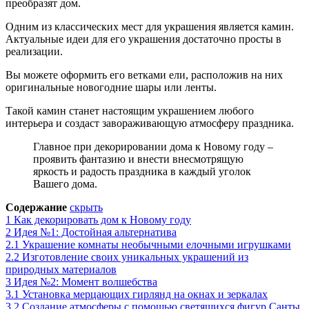
преобразят дом.
Одним из классических мест для украшения является камин.
Актуальные идеи для его украшения достаточно просты в
реализации.
Вы можете оформить его ветками ели, расположив на них
оригинальные новогодние шары или ленты.
Такой камин станет настоящим украшением любого
интерьера и создаст завораживающую атмосферу праздника.
Главное при декорировании дома к Новому году –
проявить фантазию и внести внесмотрящую
яркость и радость праздника в каждый уголок
Вашего дома.
Содержание
скрыть
1
Как декорировать дом к Новому году
2
Идея №1: Достойная альтернатива
2.1
Украшение комнаты необычными елочными игрушками
2.2
Изготовление своих уникальных украшений из
природных материалов
3
Идея №2: Момент волшебства
3.1
Установка мерцающих гирлянд на окнах и зеркалах
3.2
Создание атмосферы с помощью светящихся фигур Санты