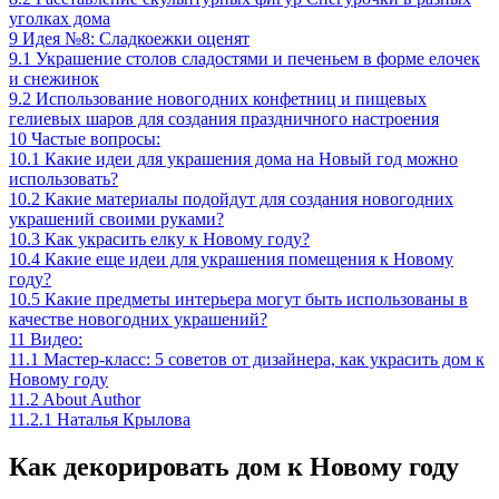
уголках дома
9
Идея №8: Сладкоежки оценят
9.1
Украшение столов сладостями и печеньем в форме елочек
и снежинок
9.2
Использование новогодних конфетниц и пищевых
гелиевых шаров для создания праздничного настроения
10
Частые вопросы:
10.1
Какие идеи для украшения дома на Новый год можно
использовать?
10.2
Какие материалы подойдут для создания новогодних
украшений своими руками?
10.3
Как украсить елку к Новому году?
10.4
Какие еще идеи для украшения помещения к Новому
году?
10.5
Какие предметы интерьера могут быть использованы в
качестве новогодних украшений?
11
Видео:
11.1
Мастер-класс: 5 советов от дизайнера, как украсить дом к
Новому году
11.2
About Author
11.2.1
Наталья Крылова
Как декорировать дом к Новому году