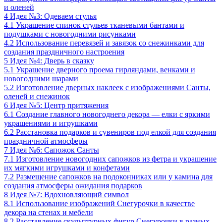
и оленей
4
Идея №3: Одеваем стулья
4.1
Украшение спинок стульев тканевыми бантами и
подушками с новогодними рисунками
4.2
Использование перевязей и завязок со снежинками для
создания праздничного настроения
5
Идея №4: Дверь в сказку
5.1
Украшение дверного проема гирляндами, венками и
новогодними шарами
5.2
Изготовление дверных наклеек с изображениями Санты,
оленей и снежинок
6
Идея №5: Центр притяжения
6.1
Создание главного новогоднего декора — елки с яркими
украшениями и игрушками
6.2
Расстановка подарков и сувениров под елкой для создания
праздничной атмосферы
7
Идея №6: Сапожок Санты
7.1
Изготовление новогодних сапожков из фетра и украшение
их мягкими игрушками и конфетами
7.2
Размещение сапожков на подоконниках или у камина для
создания атмосферы ожидания подарков
8
Идея №7: Вдохновляющий символ
8.1
Использование изображений Снегурочки в качестве
декора на стенах и мебели
8.2
Расставление скульптурных фигур Снегурочки в разных