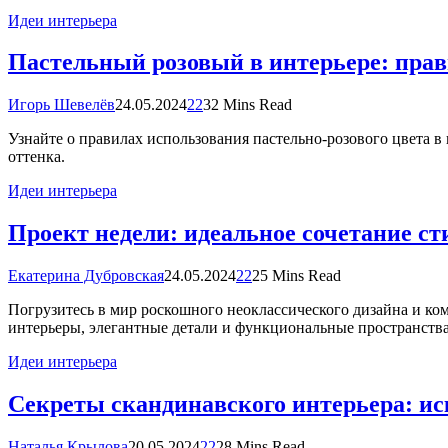
Идеи интерьера
Пастельный розовый в интерьере: прав
Игорь Шевелёв
24.05.2024
22
32 Mins Read
Узнайте о правилах использования пастельно-розового цвета в
оттенка.
Идеи интерьера
Проект недели: идеальное сочетание ст
Екатерина Дубровская
24.05.2024
22
25 Mins Read
Погрузитесь в мир роскошного неоклассического дизайна и ко
интерьеры, элегантные детали и функциональные пространства
Идеи интерьера
Секреты скандинавского интерьера: ис
Наталья Крылова
20.05.2024
22
28 Mins Read