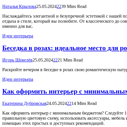
Наталья Крылова
25.05.2024
22
39 Mins Read
Наслаждайтесь элегантной и безупречной эстетикой с нашей п
отдыха в стиле, который вы полюбите. От классического до со
именно для вас.
Идеи интерьера
Беседка в розах: идеальное место для 
Игорь Шевелёв
25.05.2024
22
21 Mins Read
Раскройте вечером в беседке в розах свою романтическую нат
Идеи интерьера
Как оформить интерьер с минимальным 
Екатерина Дубровская
24.05.2024
22
14 Mins Read
Как оформить интерьер с минимальным бюджетом? Следуйте 10 с
правильную цветовую схему, использовать аксессуары, мебель
помощью этих простых и доступных рекомендаций.