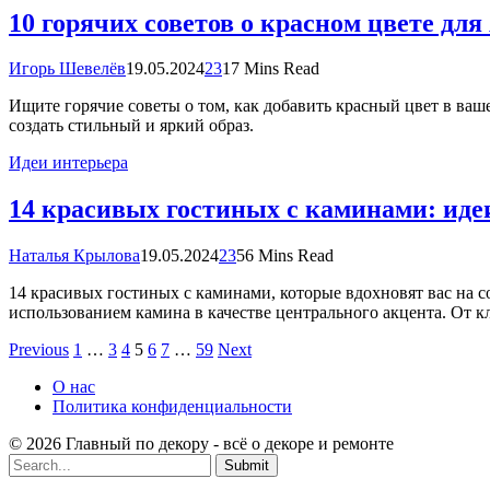
10 горячих советов о красном цвете для
Игорь Шевелёв
19.05.2024
23
17 Mins Read
Ищите горячие советы о том, как добавить красный цвет в ваш
создать стильный и яркий образ.
Идеи интерьера
14 красивых гостиных с каминами: идеи
Наталья Крылова
19.05.2024
23
56 Mins Read
14 красивых гостиных с каминами, которые вдохновят вас на с
использованием камина в качестве центрального акцента. От к
Previous
1
…
3
4
5
6
7
…
59
Next
О нас
Политика конфиденциальности
© 2026 Главный по декору - всё о декоре и ремонте
Submit